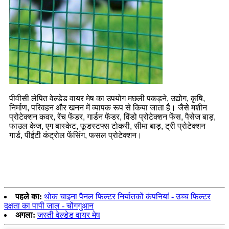
पीवीसी लेपित वेल्डेड वायर मेष का उपयोग मछली पकड़ने, उद्योग, कृषि,
निर्माण, परिवहन और खनन में व्यापक रूप से किया जाता है। जैसे मशीन
प्रोटेक्शन कवर, रेंच फेंडर, गार्डन फेंडर, विंडो प्रोटेक्शन फेंस, पैसेज बाड़,
फाउल केज, एग बास्केट, फूडस्टफ्स टोकरी, सीमा बाड़, ट्री प्रोटेक्शन
गार्ड, पीईटी कंट्रोल फेंसिंग, फसल प्रोटेक्शन।
पहले का:
थोक चाइना पैनल फिल्टर निर्यातकों कंपनियां - उच्च फिल्टर
दक्षता का पापी जाल - चोंगगुआन
अगला:
जस्ती वेल्डेड वायर मेष