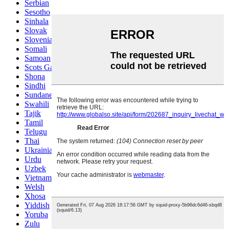
Serbian
Sesotho
Sinhala
Slovak
Slovenian
Somali
Samoan
Scots Gaelic
Shona
Sindhi
Sundanese
Swahili
Tajik
Tamil
Telugu
Thai
Ukrainian
Urdu
Uzbek
Vietnamese
Welsh
Xhosa
Yiddish
Yoruba
Zulu