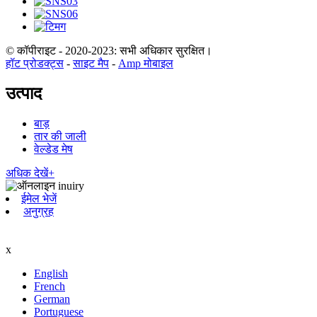
© कॉपीराइट - 2020-2023: सभी अधिकार सुरक्षित।
हॉट प्रोडक्ट्स
-
साइट मैप
-
Amp मोबाइल
उत्पाद
बाड़
तार की जाली
वेल्डेड मेष
अधिक देखें+
ईमेल भेजें
अनुग्रह
x
English
French
German
Portuguese