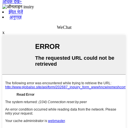
अधिक देखें+
ईमेल भेजें
अनुग्रह
WeChat
x