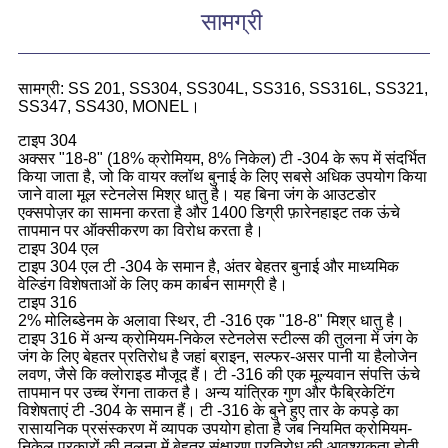
सामग्री
सामग्री: SS 201, SS304, SS304L, SS316, SS316L, SS321,
SS347, SS430, MONEL।
टाइप 304
अक्सर "18-8" (18% क्रोमियम, 8% निकेल) टी -304 के रूप में संदर्भित
किया जाता है, जो कि वायर क्लॉथ बुनाई के लिए सबसे अधिक उपयोग किया
जाने वाला मूल स्टेनलेस मिश्र धातु है। यह बिना जंग के आउटडोर
एक्सपोज़र का सामना करता है और 1400 डिग्री फ़ारेनहाइट तक ऊंचे
तापमान पर ऑक्सीकरण का विरोध करता है।
टाइप 304 एल
टाइप 304 एल टी -304 के समान है, अंतर बेहतर बुनाई और माध्यमिक
वेल्डिंग विशेषताओं के लिए कम कार्बन सामग्री है।
टाइप 316
2% मोलिब्डेनम के अलावा स्थिर, टी -316 एक "18-8" मिश्र धातु है।
टाइप 316 में अन्य क्रोमियम-निकेल स्टेनलेस स्टील्स की तुलना में जंग के
जंग के लिए बेहतर प्रतिरोध है जहां ब्राइन, सल्फर-असर पानी या हैलोजेन
लवण, जैसे कि क्लोराइड मौजूद हैं। टी -316 की एक मूल्यवान संपत्ति ऊंचे
तापमान पर उच्च रेंगना ताकत है। अन्य यांत्रिक गुण और फैब्रिकेटिंग
विशेषताएं टी -304 के समान हैं। टी -316 के बुने हुए तार के कपड़े का
रासायनिक प्रसंस्करण में व्यापक उपयोग होता है जब नियमित क्रोमियम-
निकेल प्रकारों की तुलना में बेहतर संक्षारण प्रतिरोध की आवश्यकता होती